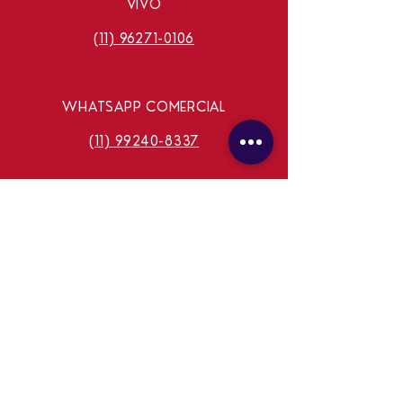
VIVO
(11) 96271-0106
WHATSAPP COMERCIAL
(11) 99240-8337
E-MAIL
ASTRALTVOFICIAL@GMAIL.COM
FALE CONOSCO
Não realizamos consultas através do
formulário.
Consulte o contato das consultas ao vivo ou
procure nossos
comunicadores
.