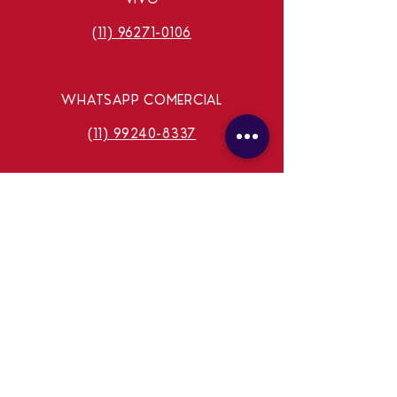
(11) 96271-0106
WHATSAPP COMERCIAL
(11) 99240-8337
E-MAIL
ASTRALTVOFICIAL@GMAIL.COM
FALE CONOSCO
Não realizamos consultas através do
formulário.
Consulte o contato das consultas ao vivo ou
procure nossos
comunicadores
.