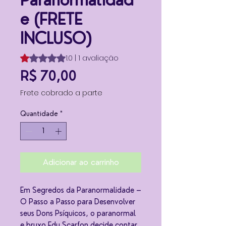
Paranormalidad
e (FRETE
INCLUSO)
A classificação é 1.0 de 5 estrelas com base em 1 avalia
1.0 | 1 avaliação
Preço
R$ 70,00
Frete cobrado a parte
Quantidade
*
Adicionar ao carrinho
Em Segredos da Paranormalidade –
O Passo a Passo para Desenvolver
seus Dons Psíquicos, o paranormal
e bruxo Edu Scarfon decide contar