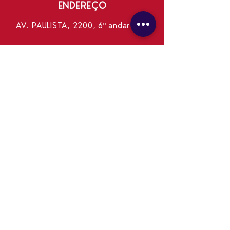
ENDEREÇO
AV. PAULISTA, 2200, 6º andar - SP
CONTATOS
WHATSAPP DO PROGRAMA AO
VIVO
(11) 96271-0106
WHATSAPP COMERCIAL
(11) 99240-8337
E-MAIL